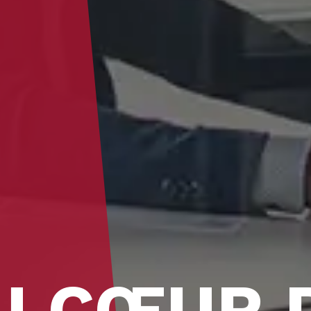
U CŒUR 