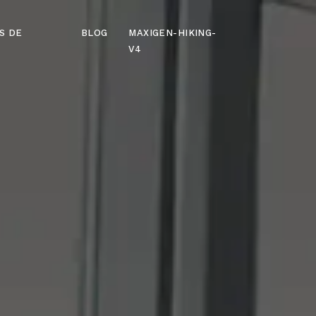
S DE
BLOG
MAXIGEN-HIKING-
V4